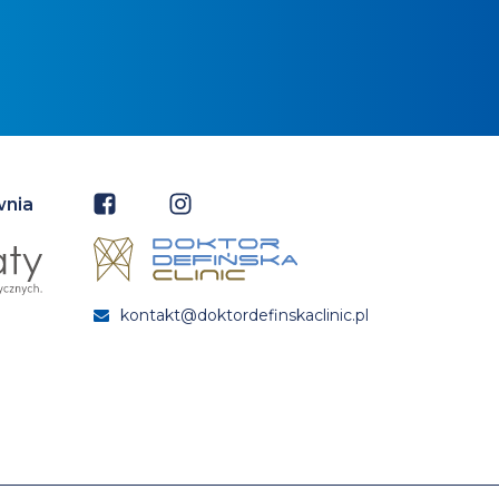
wnia
kontakt@doktordefinskaclinic.pl