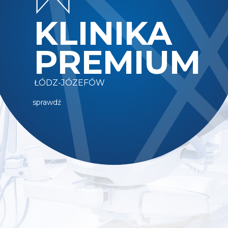
KLINIKA
PREMIUM
ŁÓDZ-JÓZEFÓW
sprawdź