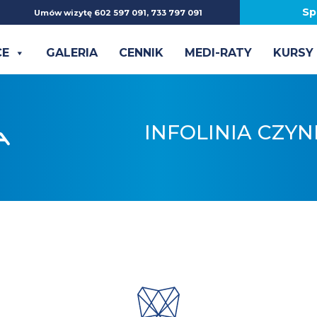
Sp
Umów wizytę 602 597 091, 733 797 091
CE
GALERIA
CENNIK
MEDI-RATY
KURSY
INFOLINIA CZYN