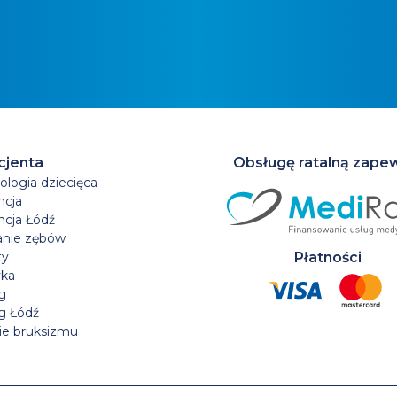
cjenta
Obsługę ratalną zape
logia dziecięca
ncja
ncja Łódź
anie zębów
ty
Płatności
yka
g
g Łódź
ie bruksizmu