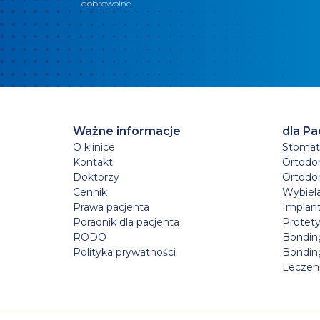
dobrowolne.
Ważne informacje
dla Pa
O klinice
Stomato
Kontakt
Ortodo
Doktorzy
Ortodo
Cennik
Wybiel
Prawa pacjenta
Implan
Poradnik dla pacjenta
Protet
RODO
Bondin
Polityka prywatności
Bondin
Leczen