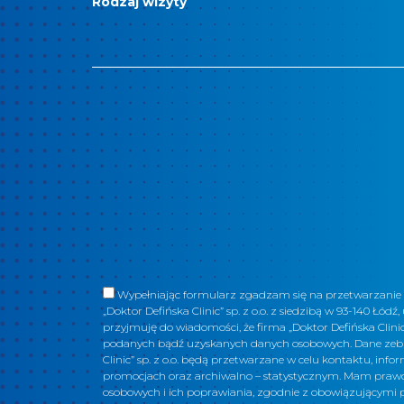
Rodzaj wizyty
Wypełniając formularz zgadzam się na przetwarzani
„Doktor Defińska Clinic” sp. z o.o. z siedzibą w 93-140 Łódź,
przyjmuję do wiadomości, że firma „Doktor Defińska Clinic”
podanych bądź uzyskanych danych osobowych. Dane zebra
Clinic” sp. z o.o. będą przetwarzane w celu kontaktu, in
promocjach oraz archiwalno – statystycznym. Mam prawo
osobowych i ich poprawiania, zgodnie z obowiązującymi p